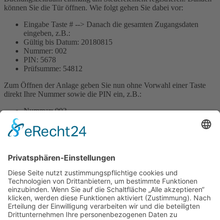
können Sie die Tür öffnen. Wie folgt gehen Sie dabei vor:
Eingabe Taste # --> Danach die gesamten Zugangsdaten
eingeben, z.B.:
Gültig bis Datum: 20180815
Nummer: 002
PIN: 5678
Prüfsumme: 54812
Zum Öffnen der Anlage geben Sie nun ohne Vorwahl einer Taste
direkt Ihre Nummer sowie die PIN ein, z.B.:
Nummer: 002
PIN: 5678
Was passiert, wenn ich die Mietzeit überschreite und
das E-Bike zu spät einstelle?
Die Tür öffnet sich nicht automatisch. Das E-Bike wird auf der
Buchungsplattform wieder zur Buchung für alle freigegeben und
kann von jemand anderes gebucht werden. Falls das E-Bike dann
noch nicht drin steht, kann von der nachmietenden Person ein leeres
Fach vorgefunden werden. Diese sollte in diesem Fall direkt
Kontakt
zu uns aufnehmen. Falls ein anderes E-Bike an dem